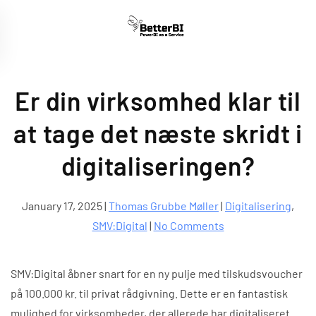
Skip to main content
Er din virksomhed klar til
at tage det næste skridt i
digitaliseringen?
January 17, 2025
|
Thomas Grubbe Møller
|
Digitalisering
,
on
SMV:Digital
|
No Comments
Er
din
SMV:Digital åbner snart for en ny pulje med tilskudsvoucher
virksomhed
på 100.000 kr. til privat rådgivning. Dette er en fantastisk
klar
mulighed for virksomheder, der allerede har digitaliseret