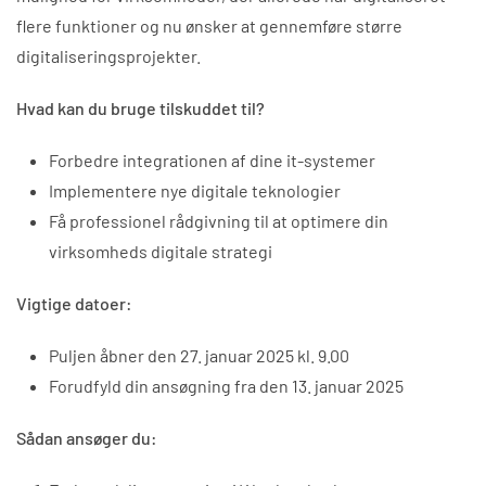
til
flere funktioner og nu ønsker at gennemføre større
at
digitaliseringsprojekter.
tage
det
Hvad kan du bruge tilskuddet til?
næste
Forbedre integrationen af dine it-systemer
skridt
Implementere nye digitale teknologier
i
Få professionel rådgivning til at optimere din
digitaliseringen?
virksomheds digitale strategi
Vigtige datoer:
Puljen åbner den 27. januar 2025 kl. 9.00
Forudfyld din ansøgning fra den 13. januar 2025
Sådan ansøger du: